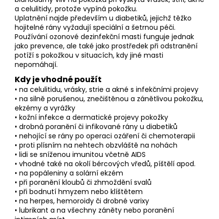
a celulitidy, protože vypíná pokožku.
Uplatnění najde především u diabetiků, jejichž těžko
hojitelné rány vyžadují speciální a šetrnou péči.
Používání ozonové dezinfekční masti funguje jednak
jako prevence, ale také jako prostředek při odstranění
potíží s pokožkou v situacích, kdy jiné masti
nepomáhají.
Kdy je vhodné použít
• na celulitidu, vrásky, strie a akné s infekčními projevy
• na silně porušenou, znečištěnou a zánětlivou pokožku,
ekzémy a vyrážky
• kožní infekce a dermatické projevy pokožky
• drobná poranění či infikované rány u diabetiků
• nehojící se rány po operaci ozáření či chemoterapii
• proti plísním na nehtech obzvláště na nohách
• lidi se sníženou imunitou včetně AIDS
• vhodné také na okolí bércových vředů, píštělí apod.
• na popáleniny a solární ekzém
• při poranění kloubů či zhmoždění svalů
• při bodnutí hmyzem nebo klíštětem
• na herpes, hemoroidy či drobné varixy
• lubrikant a na všechny záněty nebo poranění