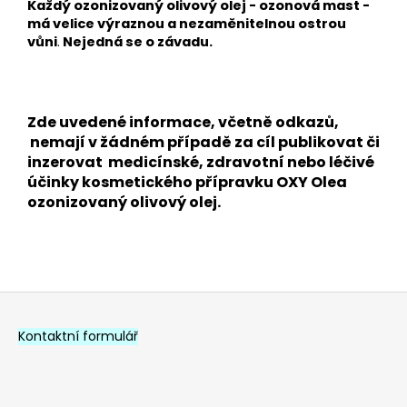
Každý ozonizovaný olivový olej - ozonová mast -
má velice výraznou a nezaměnitelnou ostrou
vůni
.
Nejedná se o závadu.
Zde uvedené informace, včetně odkazů,
nemají v žádném případě za cíl publikovat či
inzerovat medicínské, zdravotní nebo léčivé
účinky kosmetického přípravku OXY Olea
ozonizovaný olivový olej.
Z
á
Kontaktní formulář
p
a
t