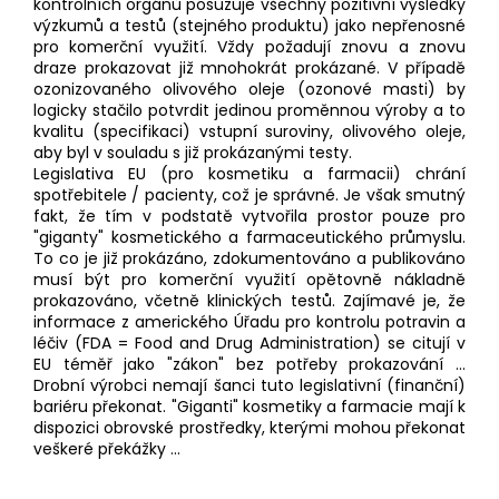
kontrolních orgánů posuzuje všechny pozitivní výsledky
a
výzkumů a testů (stejného produktu) jako nepřenosné
pro komerční využití. Vždy požadují znovu a znovu
j
draze prokazovat již mnohokrát prokázané. V případě
í
ozonizovaného olivového oleje (ozonové masti) by
t
logicky stačilo potvrdit jedinou proměnnou výroby a to
kvalitu (specifikaci) vstupní suroviny, olivového oleje,
?
aby byl v souladu s již prokázanými testy.
Legislativa EU (pro kosmetiku a farmacii) chrání
spotřebitele / pacienty, což je správné. Je však smutný
fakt, že tím v podstatě vytvořila prostor pouze pro
"giganty" kosmetického a farmaceutického průmyslu.
To co je již prokázáno, zdokumentováno a publikováno
HLEDAT
musí být pro komerční využití opětovně nákladně
prokazováno, včetně klinických testů. Zajímavé je, že
informace z amerického Úřadu pro kontrolu potravin a
léčiv (FDA = Food and Drug Administration) se citují v
EU téměř jako "zákon" bez potřeby prokazování ...
Drobní výrobci nemají šanci tuto legislativní (finanční)
bariéru překonat. "Giganti" kosmetiky a farmacie mají k
dispozici obrovské prostředky, kterými mohou překonat
veškeré překážky ...