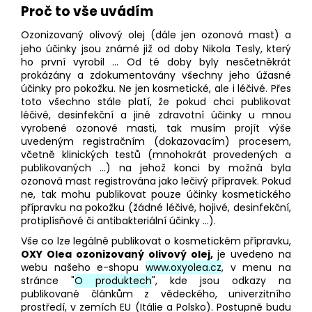
Proč to vše uvádím
Ozonizovaný olivový olej (dále jen ozonová mast) a
jeho účinky jsou známé již od doby Nikola Tesly, který
ho první vyrobil ... Od té doby byly nesčetněkrát
prokázány a zdokumentovány všechny jeho úžasné
účinky pro pokožku. Ne jen kosmetické, ale i léčivé. Přes
toto všechno stále platí, že pokud chci publikovat
léčivé, desinfekční a jiné zdravotní účinky u mnou
vyrobené ozonové masti, tak musím projít výše
uvedeným registračním (dokazovacím) procesem,
včetně klinických testů (mnohokrát provedených a
publikovaných ...) na jehož konci by možná byla
ozonová mast registrována jako lečivý přípravek. Pokud
ne, tak mohu publikovat pouze účinky kosmetického
přípravku na pokožku (žádné léčivé, hojivé, desinfekční,
protiplísňové či antibakteriální účinky ...).
Vše co lze legálně publikovat o kosmetickém přípravku,
OXY Olea ozonizovaný olivový olej,
je uvedeno na
webu našeho e-shopu
www.oxyolea.cz
, v menu na
stránce "
O produktech
", kde jsou odkazy na
publikované článkům z vědeckého, univerzitního
prostředí, v zemích EU (Itálie a Polsko). Postupně budu