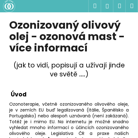
K
Přejít
Hledat
Náku
M
Přihlášen
na
o
obsah
Zpět
Zpět
košík
š
Ozonizovaný olivový
P
í
o
C
olej - ozonová mast -
k
s
o
více informací
t
p
r
o
a
(jak to vidí, popisují a užívají jinde
t
n
ř
ve světě ....)
n
e
í
b
p
Úvod
u
a
j
Ozonoterapie, včetně ozonizovaného olivového oleje,
n
je v zemích EU buď legalizovaná (Itálie, Španělsko a
e
Portugalsko) nebo alespoň uznávaná (není zakázaná).
e
t
Totéž je i mimo EU. Na internetu je možné snadno
l
vyhledat mnoho informací o účincích ozonizovaného
e
olivového oleje. Legislativa ČR a praxe našich
n