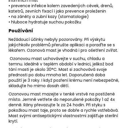
intimních míst
• prevence infekce kolem zavedených cévek, drenů,
katetrů, zevních fixací i jako prevence proleženin
• na záněty a zubní kazy (stomatologie)
• hluboce hydratuje suchou pokožku
Používání
Nežádoucí účinky nebyly pozorovány. Při výskytu
jakýchkoliv problémů přerušte aplikaci a poraďte se s
lékařem. Ozonová mast je vhodná i pro ošetření zvířat.
Ozonovou mast uchovávejte v suchu, chladu a
temnu. Ideálně v teplém období v lednici, jelikož bod
tání masti je okolo 30°C. Mast si zachovává svoje
přednosti po dobu mnoha let. Doporučená doba
použití je 3 roky. I když pozření krému není nebezpečné,
skladujte ho mimo dosah dětí.
Ozonovou mast mazejte v tenké vrstvě na postižené
místo. Jemně vetřete do neporušené pokožky 1 až 4x
denně. Rány převazujte 1x za 24 hodin. Při styku s
pokožkou mast taje, proto se dobře a rychle vstřebává.
Mast svými antiseptickými vlastnostmi zajišťuje sterilní
krytí.