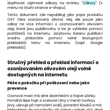
doplňovat zajímavé odkazy na stránku "
Odkazy
" (v
menu na titulní strance e-shopu).
Tento dokument zde nepublikuji jako popis produktu
OXY Olea ozonizovaný olivový olej, ale pouze jako
odkaz na více informací o ozonizovaném olivovém
oleji, které jsou publikovány a lze je vyhledat pomocí
prohlížečů na internetu. Jazykovou barieru publikací
snadno překonáte pomocí volně dostupných
překladačů textu na internetu (např. Google
překladač).
Stručný přehled a překlad informací o
ozonizovaném olivovém oleji volně
dostupných na internetu
Péče o pokožku při poškození nebo jako
prevence
Ozonová mast má silné dezinfekční a hojivé účinky.
Pomáhá lépe hojit a scelovat rány s menší tvorbou
jizvy, ulevuje při namožení svalů, poranění kloubů a má
blahodárný vliv na pokožku při výskytu vrásek, strií, akné