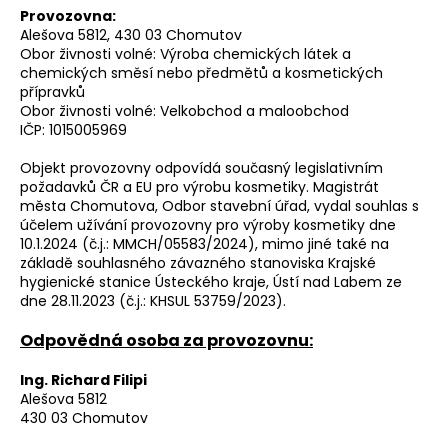
Provozovna:
a
Alešova 5812, 430 03 Chomutov
j
Obor živnosti volné: Výroba chemických látek a
í
chemických směsí nebo předmětů a kosmetických
přípravků
t
Obor živnosti volné: Velkobchod a maloobchod
?
IČP: 1015005969
Objekt provozovny odpovídá současný legislativním
požadavků ČR a EU pro výrobu kosmetiky. Magistrát
města Chomutova, Odbor stavební úřad, vydal souhlas s
účelem užívání provozovny pro výroby kosmetiky dne
HLEDAT
10.1.2024 (č.j.: MMCH/05583/2024), mimo jiné také na
základě souhlasného závazného stanoviska Krajské
hygienické stanice Ústeckého kraje, Ústí nad Labem ze
dne 28.11.2023 (č.j.: KHSUL 53759/2023).
Odpovědná osoba za provozovnu:
Ing. Richard Filipi
Alešova 5812
430 03 Chomutov