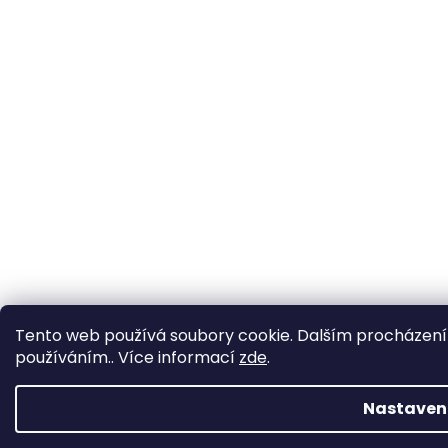
Tento web používá soubory cookie. Dalším procházením
UPOZORNĚNÍ :
používáním.. Více informací
zde
.
(Aktualizace 5.6. 2026)
Vyřízení objednávek "
skladem
":
Nastaven
1-3 pracovní dny