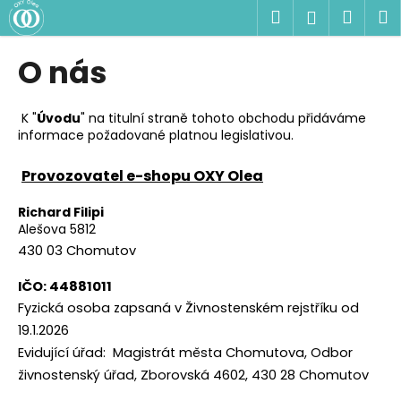
K
Přejít
Hledat
Náku
M
Přihlášen
na
o
obsah
Zpět
Zpět
košík
š
O nás
í
C
k
o
K "
Úvodu
" na titulní straně tohoto obchodu přidáváme
informace požadované platnou legislativou.
p
o
Provozovatel e-shopu OXY Olea
t
ř
Richard Filipi
Alešova 5812
e
430 03 Chomutov
b
u
IČO: 44881011
j
Fyzická osoba zapsaná v Živnostenském rejstříku od
e
19.1.2026
t
Evidující úřad: Magistrát města Chomutova, Odbor
e
živnostenský úřad, Zborovská 4602, 430 28 Chomutov
n