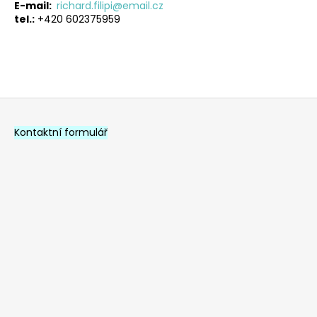
E-mail:
richard.filipi@email.cz
tel.:
+420 602375959
Z
á
Kontaktní formulář
p
a
t
í